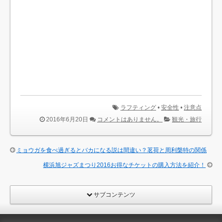
ラフティング
•
安全性
•
注意点
2016年6月20日
コメントはありません。
観光・旅行
ミョウガを食べ過ぎるとバカになる説は間違い？茗荷と周利槃特の関係
横浜旭ジャズまつり2016お得なチケットの購入方法を紹介！
サブコンテンツ