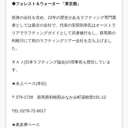
◆フォレスト＆ウォーター 「東京都」
前身の会社を含め、22年の歴史があるラフティング専門業
者としては最古の会社で、代表の安部則幸氏はオーストラ
リアでラフティングガイドとして武者修行をし、群馬県の
利根川にて初のラフティングツアー会社を立ち上げまし
た。
ＲＡＪ(日本ラフティング協会)の理事長も歴任していま
す。
★水上ベース(本社)
〒379-1728 群馬県利根郡みなかみ町湯桧曽191-12
TEL:0278-72-8017
★奥多摩ベース