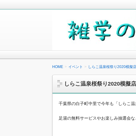
毎日の生活の中で気になったことや知
少しでも役に立つことがあれば嬉しく
雑学の小箱
HOME
イベント
しらこ温泉桜祭り2020模
しらこ温泉桜祭り2020模
千葉県の白子町中里で今年も「しらこ温
足湯の無料サービスやお楽しみ抽選会な