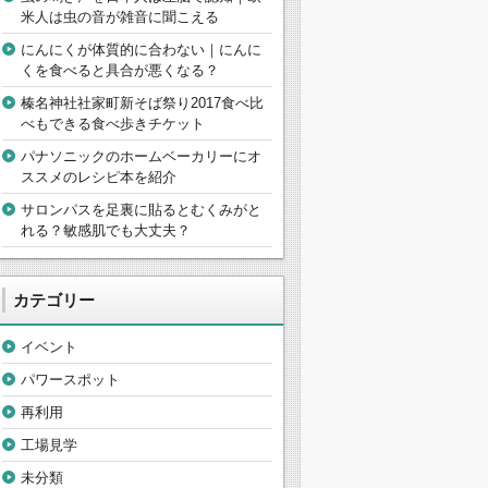
米人は虫の音が雑音に聞こえる
にんにくが体質的に合わない｜にんに
くを食べると具合が悪くなる？
榛名神社社家町新そば祭り2017食べ比
べもできる食べ歩きチケット
パナソニックのホームベーカリーにオ
ススメのレシピ本を紹介
サロンパスを足裏に貼るとむくみがと
れる？敏感肌でも大丈夫？
カテゴリー
イベント
パワースポット
再利用
工場見学
未分類