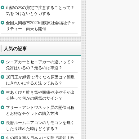
山椒の木の剪定で注意することって？
気をつけないとケガする
全国大陶器市2020相模原社会福祉チャ
リティー｜雨天も開催
人気の記事
シニアカーとセニアカーの違いって？
免許はいるの？走るのは車道？
10円玉が緑青で汚くなる原因は？簡単
にきれいにする方法ってある？
生あくびと吐き気や頭痛や冷や汗が出
る時って何かの病気のサイン？
マリー・アントワネット展の開催日程
とお得なチケットの購入方法
長府ルームエアコンのリモコンを無く
したり壊れた時はどうする？
虫の鳴き声を日本人は左脳で認知｜欧