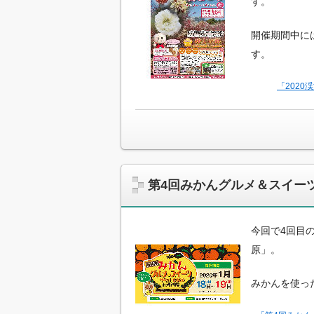
す。
開催期間中に
す。
「202
第4回みかんグルメ＆スイーツ
今回で4回目の
原」。
みかんを使っ