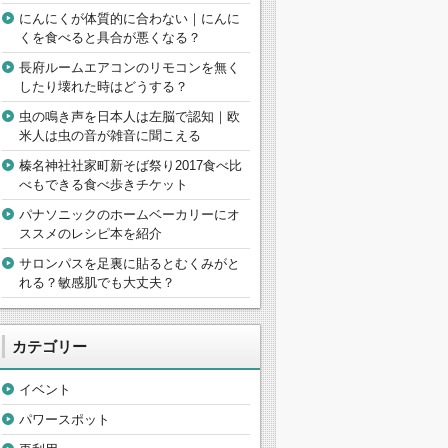
にんにくが体質的に合わない｜にんに
くを食べると具合が悪くなる？
長府ルームエアコンのリモコンを無く
したり壊れた時はどうする？
虫の鳴き声を日本人は左脳で認知｜欧
米人は虫の音が雑音に聞こえる
榛名神社社家町新そば祭り2017食べ比
べもできる食べ歩きチケット
パナソニックのホームベーカリーにオ
ススメのレシピ本を紹介
サロンパスを足裏に貼るとむくみがと
れる？敏感肌でも大丈夫？
カテゴリー
イベント
パワースポット