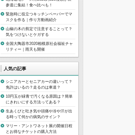
参道に集結！食べ比べも！
緊急時に役立つキッチンペーパーでマ
スクを作る｜作り方動画紹介
山椒の木の剪定で注意することって？
気をつけないとケガする
全国大陶器市2020相模原社会福祉チャ
リティー｜雨天も開催
人気の記事
シニアカーとセニアカーの違いって？
免許はいるの？走るのは車道？
10円玉が緑青で汚くなる原因は？簡単
にきれいにする方法ってある？
生あくびと吐き気や頭痛や冷や汗が出
る時って何かの病気のサイン？
マリー・アントワネット展の開催日程
とお得なチケットの購入方法