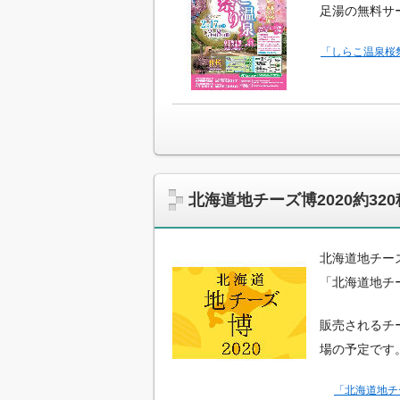
足湯の無料サ
「しらこ温泉桜
北海道地チーズ博2020約3
北海道地チー
「北海道地チ
販売されるチ
場の予定です
「北海道地チ