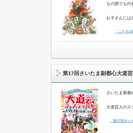
もの国でも行
お子さんには
「こどもの
第17回さいたま副都心大道芸
さいたま新都
大道芸人のス
「第17回さい