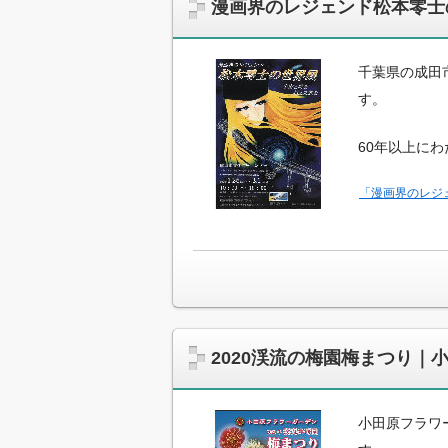
漫画界のレジェンド松本零士
千葉県の成田
す。
60年以上に
「漫画界のレジ
2020渓流の梅園梅まつり｜
小田原フラワー