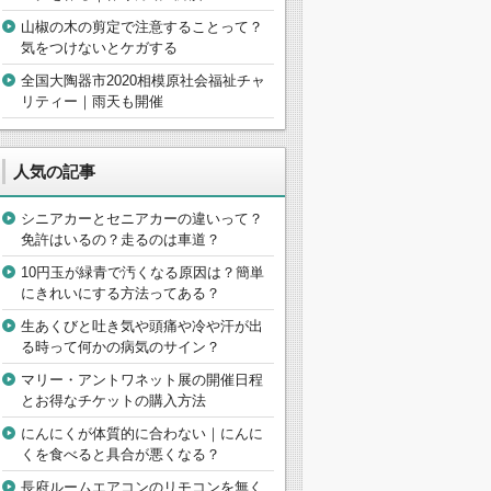
山椒の木の剪定で注意することって？
気をつけないとケガする
全国大陶器市2020相模原社会福祉チャ
リティー｜雨天も開催
人気の記事
シニアカーとセニアカーの違いって？
免許はいるの？走るのは車道？
10円玉が緑青で汚くなる原因は？簡単
にきれいにする方法ってある？
生あくびと吐き気や頭痛や冷や汗が出
る時って何かの病気のサイン？
マリー・アントワネット展の開催日程
とお得なチケットの購入方法
にんにくが体質的に合わない｜にんに
くを食べると具合が悪くなる？
長府ルームエアコンのリモコンを無く