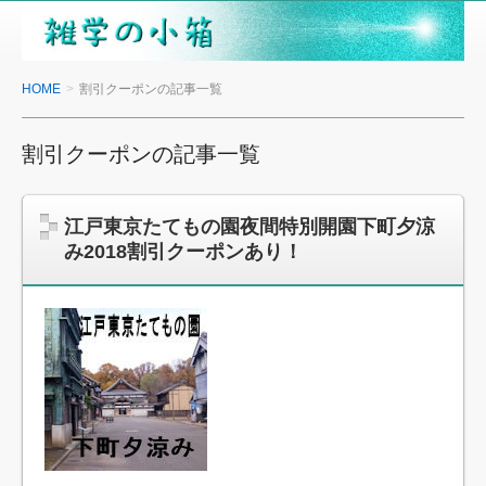
雑
学
の
HOME
割引クーポンの記事一覧
小
箱
割引クーポンの記事一覧
江戸東京たてもの園夜間特別開園下町夕涼
み2018割引クーポンあり！