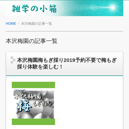
雑
学
の
HOME
本沢梅園の記事一覧
小
箱
本沢梅園の記事一覧
本沢梅園梅もぎ採り2019予約不要で梅もぎ
採り体験を楽しむ！