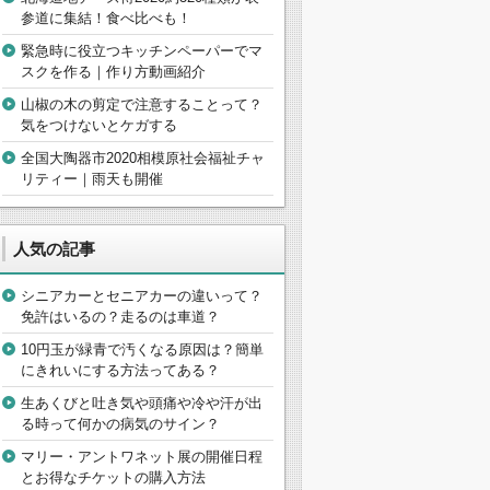
参道に集結！食べ比べも！
緊急時に役立つキッチンペーパーでマ
スクを作る｜作り方動画紹介
山椒の木の剪定で注意することって？
気をつけないとケガする
全国大陶器市2020相模原社会福祉チャ
リティー｜雨天も開催
人気の記事
シニアカーとセニアカーの違いって？
免許はいるの？走るのは車道？
10円玉が緑青で汚くなる原因は？簡単
にきれいにする方法ってある？
生あくびと吐き気や頭痛や冷や汗が出
る時って何かの病気のサイン？
マリー・アントワネット展の開催日程
とお得なチケットの購入方法