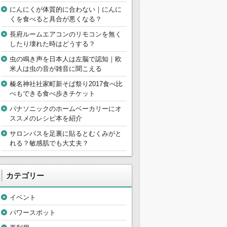
にんにくが体質的に合わない｜にんに
くを食べると具合が悪くなる？
長府ルームエアコンのリモコンを無く
したり壊れた時はどうする？
虫の鳴き声を日本人は左脳で認知｜欧
米人は虫の音が雑音に聞こえる
榛名神社社家町新そば祭り2017食べ比
べもできる食べ歩きチケット
パナソニックのホームベーカリーにオ
ススメのレシピ本を紹介
サロンパスを足裏に貼るとむくみがと
れる？敏感肌でも大丈夫？
カテゴリー
イベント
パワースポット