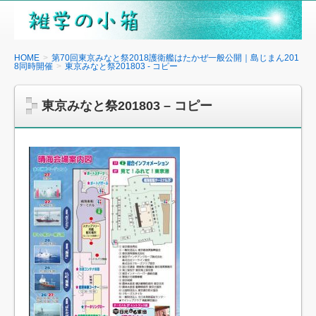
雑
学
の
HOME
第70回東京みなと祭2018護衛艦はたかぜ一般公開｜島じまん201
8同時開催
東京みなと祭201803 - コピー
小
箱
東京みなと祭201803 – コピー