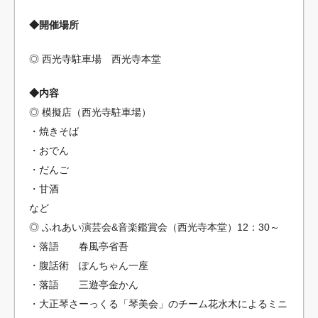
◆開催場所
◎ 西光寺駐車場 西光寺本堂
◆内容
◎ 模擬店（西光寺駐車場）
・焼きそば
・おでん
・だんご
・甘酒
など
◎ ふれあい演芸会&音楽鑑賞会（西光寺本堂）12：30～
・落語 春風亭省吾
・腹話術 ぽんちゃん一座
・落語 三遊亭金かん
・大正琴さーっくる「琴美会」のチーム花水木によるミニ