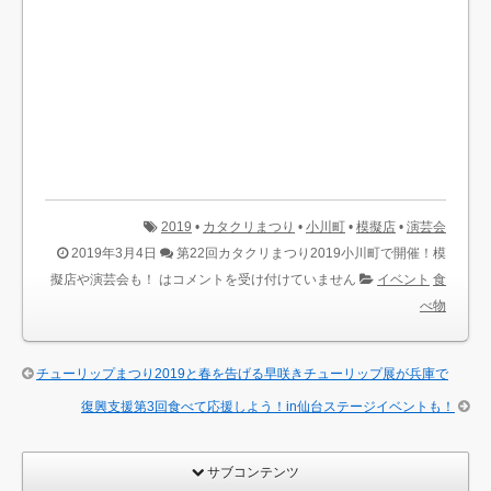
2019
•
カタクリまつり
•
小川町
•
模擬店
•
演芸会
2019年3月4日
第22回カタクリまつり2019小川町で開催！模
擬店や演芸会も！ は
コメントを受け付けていません
イベント
食
べ物
チューリップまつり2019と春を告げる早咲きチューリップ展が兵庫で
復興支援第3回食べて応援しよう！in仙台ステージイベントも！
サブコンテンツ