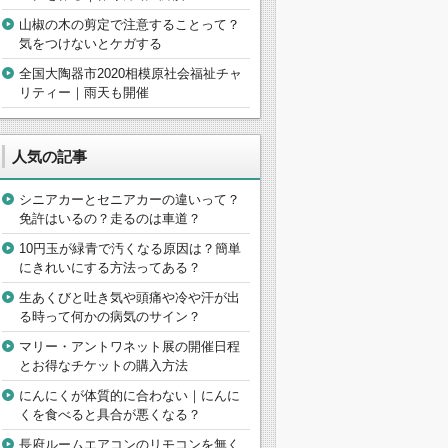
山椒の木の剪定で注意することって？
気をつけないとケガする
全国大陶器市2020相模原社会福祉チャ
リティー｜雨天も開催
人気の記事
シニアカーとセニアカーの違いって？
免許はいるの？走るのは車道？
10円玉が緑青で汚くなる原因は？簡単
にきれいにする方法ってある？
生あくびと吐き気や頭痛や冷や汗が出
る時って何かの病気のサイン？
マリー・アントワネット展の開催日程
とお得なチケットの購入方法
にんにくが体質的に合わない｜にんに
くを食べると具合が悪くなる？
長府ルームエアコンのリモコンを無く