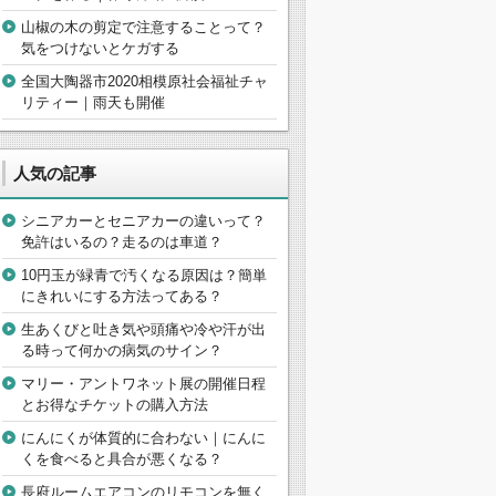
山椒の木の剪定で注意することって？
気をつけないとケガする
全国大陶器市2020相模原社会福祉チャ
リティー｜雨天も開催
人気の記事
シニアカーとセニアカーの違いって？
免許はいるの？走るのは車道？
10円玉が緑青で汚くなる原因は？簡単
にきれいにする方法ってある？
生あくびと吐き気や頭痛や冷や汗が出
る時って何かの病気のサイン？
マリー・アントワネット展の開催日程
とお得なチケットの購入方法
にんにくが体質的に合わない｜にんに
くを食べると具合が悪くなる？
長府ルームエアコンのリモコンを無く