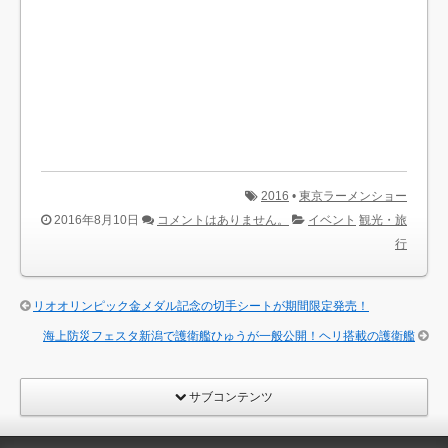
2016
•
東京ラーメンショー
2016年8月10日
コメントはありません。
イベント
観光・旅
行
リオオリンピック金メダル記念の切手シートが期間限定発売！
海上防災フェスタ新潟で護衛艦ひゅうが一般公開！ヘリ搭載の護衛艦
サブコンテンツ