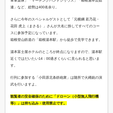
軍軍楽隊」「マーチングバンドシリウス」「箱根湯本芸姑
連」など、総勢は400名余り。
さらに今年のスペシャルゲストとして「元横綱 若乃花・
花田 虎上（まさる）」さんが大名に扮してすべてのコー
スに参加予定になっています。
箱根登山鉄道の「箱根湯本駅」から徒歩で見学できます。
湯本富士屋ホテルのところが終点になりますので、湯本駅
近くではだいたい14：00過ぎくらいに見られると思いま
す。
行列に参加する「小田原北条鉄砲衆」は随所で火縄銃の演
武を行いますよ。
観覧者の安全確保のために「ドローン（小型無人飛行機
等）」は持ち込み・使用禁止です。