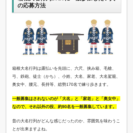
の応募方法
箱根大名行列は露払いを先頭に、六尺、挟み箱、毛槍、
弓、鉄砲、徒士（かち）、小姓、大名、家老、大名駕籠、
奥女中、腰元、長持等、総勢170名で練り歩きます。
一般募集はされないのが「大名」と「家老」と「奥女中」
なので、それ以外の役、約90名を一般募集しています。
昔の大名行列がどんな感じだったのか、雰囲気を味わうこ
とが出来ますよね。