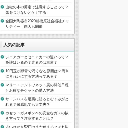
山椒の木の剪定で注意することって？
気をつけないとケガする
全国大陶器市2020相模原社会福祉チャ
リティー｜雨天も開催
人気の記事
シニアカーとセニアカーの違いって？
免許はいるの？走るのは車道？
10円玉が緑青で汚くなる原因は？簡単
にきれいにする方法ってある？
マリー・アントワネット展の開催日程
とお得なチケットの購入方法
サロンパスを足裏に貼るとむくみがと
れる？敏感肌でも大丈夫？
カセットガスボンベの安全なガスの抜
き方って？注意することは？
古いはがき52円はまだ使える？それ以