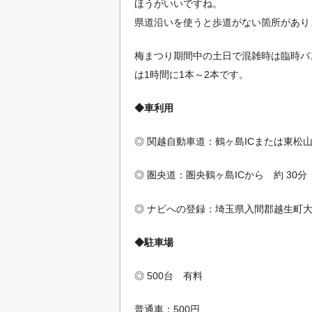
ほうがいいですね。
県道沿いを使うと歩道がない箇所があり
梅まつり期間中の土日で混雑時は臨時バ
は1時間に1本～2本です。
◆車利用
◎ 関越自動車道：鶴ヶ島ICまたは東松山I
◎ 圏央道：圏央鶴ヶ島ICから 約 30分
◎ ナビへの登録：埼玉県入間郡越生町大
◆駐車場
◎ 500台 有料
普通車：500円