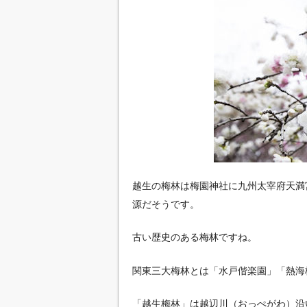
越生の梅林は梅園神社に九州太宰府天満
源だそうです。
古い歴史のある梅林ですね。
関東三大梅林とは「水戸偕楽園」「熱海
「越生梅林」は越辺川（おっぺがわ）沿