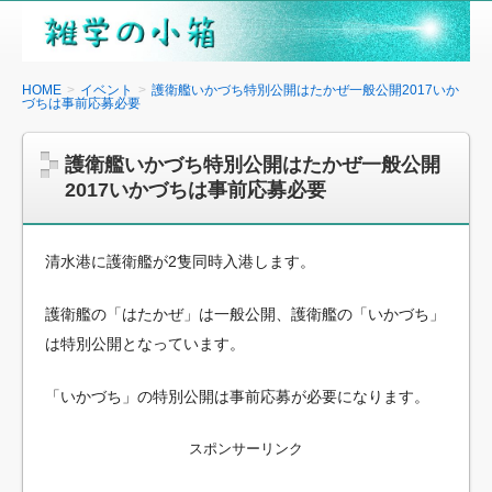
雑
学
の
HOME
イベント
護衛艦いかづち特別公開はたかぜ一般公開2017いか
づちは事前応募必要
小
箱
護衛艦いかづち特別公開はたかぜ一般公開
2017いかづちは事前応募必要
清水港に護衛艦が2隻同時入港します。
護衛艦の「はたかぜ」は一般公開、護衛艦の「いかづち」
は特別公開となっています。
「いかづち」の特別公開は事前応募が必要になります。
スポンサーリンク