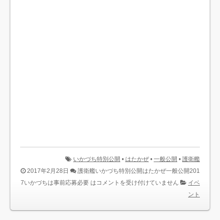
いかづち特別公開
•
はたかぜ
•
一般公開
•
護衛艦
2017年2月28日
護衛艦いかづち特別公開はたかぜ一般公開201
7いかづちは事前応募必要 は
コメントを受け付けていません
イベ
ント