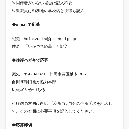
※同伴者がいない場合は記入不要
※教職員は勤務地の学校名と役職も記入
◆e-mailで応募
宛先：hq1-sizuoka@pco.mod.go.jp
件名：「いかづち応募」と記入
◆往復ハガキで応募
宛先：〒420-0821 静岡市葵区柚木 366
自衛隊静岡地方協力本部
広報室 いかづち係
※往信の右側は白紙、返信には自分の住所氏名を記入し
て、その右側に必要事項を記入してください。
◆応募締切