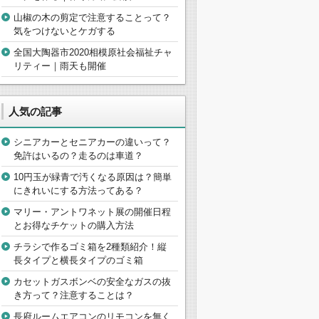
山椒の木の剪定で注意することって？
気をつけないとケガする
全国大陶器市2020相模原社会福祉チャ
リティー｜雨天も開催
人気の記事
シニアカーとセニアカーの違いって？
免許はいるの？走るのは車道？
10円玉が緑青で汚くなる原因は？簡単
にきれいにする方法ってある？
マリー・アントワネット展の開催日程
とお得なチケットの購入方法
チラシで作るゴミ箱を2種類紹介！縦
長タイプと横長タイプのゴミ箱
カセットガスボンベの安全なガスの抜
き方って？注意することは？
長府ルームエアコンのリモコンを無く