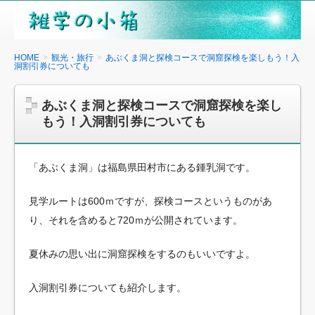
雑
学
の
HOME
観光・旅行
あぶくま洞と探検コースで洞窟探検を楽しもう！入
洞割引券についても
小
箱
あぶくま洞と探検コースで洞窟探検を楽し
もう！入洞割引券についても
「あぶくま洞」は福島県田村市にある鍾乳洞です。
見学ルートは600ｍですが、探検コースというものがあ
り、それを含めると720ｍが公開されています。
夏休みの思い出に洞窟探検をするのもいいですよ。
入洞割引券についても紹介します。