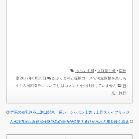
あぶくま洞
•
入洞割引券
•
探検
2017年6月26日
あぶくま洞と探検コースで洞窟探検を楽しも
う！入洞割引券についても は
コメントを受け付けていません
観
光・旅行
群馬の鍾乳洞不二洞は関東一長い！シャボン玉舞う上野スカイブリッジ
入水鍾乳洞は洞窟探検隊並みの覚悟が必要？通路が氷水の川を歩く感覚