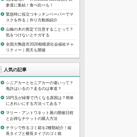
参道に集結！食べ比べも！
緊急時に役立つキッチンペーパーでマ
スクを作る｜作り方動画紹介
山椒の木の剪定で注意することって？
気をつけないとケガする
全国大陶器市2020相模原社会福祉チャ
リティー｜雨天も開催
人気の記事
シニアカーとセニアカーの違いって？
免許はいるの？走るのは車道？
10円玉が緑青で汚くなる原因は？簡単
にきれいにする方法ってある？
マリー・アントワネット展の開催日程
とお得なチケットの購入方法
チラシで作るゴミ箱を2種類紹介！縦
長タイプと横長タイプのゴミ箱