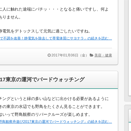
に人に触れた途端にバチッ・・・となると痛いですし、何よ
ありません。
静電気をデトックスして元気に過ごしたいですね。
で不調を改善！静電気を除去して帯電体質にサヨナラ」の続きを読む…
2017年01月06日（金）
美容・健康
017東京の運河でバードウォッチング
チングというと緑の多い山などに出かける必要があるように
冬の東京の水辺でも野鳥をたくさん見ることができます。
はいって野鳥観察のリバークルーズが楽しめます。
野鳥観察舟遊び2017東京の運河でバードウォッチング」の続きを読む…