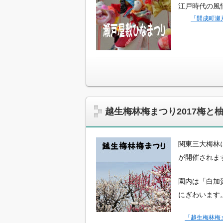
江戸時代の風
「開成町瀬
越生梅林梅まつり2017梅
関東三大梅林
が開催されま
園内は「白加
にぎわいます
「越生梅林梅