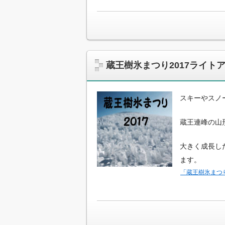
蔵王樹氷まつり2017ライ
スキーやスノ
蔵王連峰の山
大きく成長し
ます。
「蔵王樹氷まつ