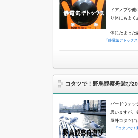
ドアノブや他
り体にもよく
体にたまった
「静電気デトックス
コタツで！野鳥観察舟遊び2
バードウォッ
思いますが、
屋外コタツに
「コタツで！