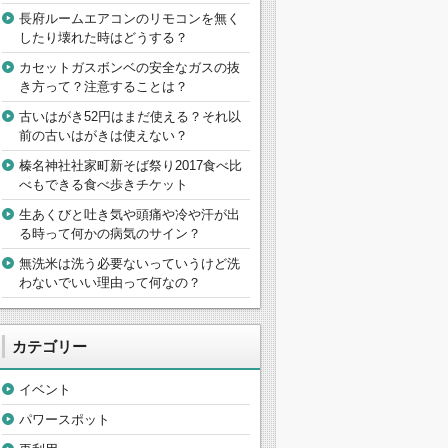
長府ルームエアコンのリモコンを無く
したり壊れた時はどうする？
カセットガスボンベの安全なガスの抜
き方って？注意することは？
古いはがき52円はまだ使える？それ以
前の古いはがきは使えない？
榛名神社社家町新そば祭り2017食べ比
べもできる食べ歩きチケット
生あくびと吐き気や頭痛や冷や汗が出
る時って何かの病気のサイン？
無洗米は洗う必要ないっていうけど洗
わないでいい理由って何なの？
カテゴリー
イベント
パワースポット