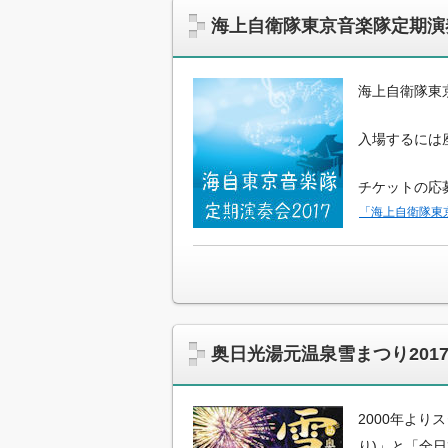
海上自衛隊東京音楽隊定期演
海上自衛隊東
入場するには
チケットの応
「海上自衛隊東
奥日光湯元温泉雪まつり201
2000年よ
り)」と「全