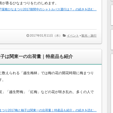
情が香るひなまつりをたのしめます。
戸屋敷ひなまつり2017期間中のシャトルバス運行は？」の続きを読む…
2017年01月11日（水）
イベント
•
観光・旅行
と柚子は関東一の出荷量｜特産品も紹介
に数えられる「越生梅林」では梅の花の開花時期に梅まつり
す。
賀」「越生野梅」「紅梅」などの花が咲き乱れ、多くの人で
。
まつり2017梅と柚子は関東一の出荷量｜特産品も紹介」の続きを読む…