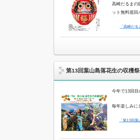
高崎だるまの
ット無料巡回
「高崎だる
第13回葉山島落花生の収穫祭
今年で13回
毎年楽しみに
「第13回