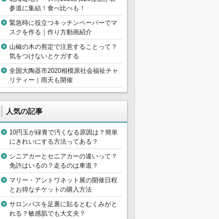
参道に集結！食べ比べも！
緊急時に役立つキッチンペーパーでマ
スクを作る｜作り方動画紹介
山椒の木の剪定で注意することって？
気をつけないとケガする
全国大陶器市2020相模原社会福祉チャ
リティー｜雨天も開催
人気の記事
10円玉が緑青で汚くなる原因は？簡単
にきれいにする方法ってある？
シニアカーとセニアカーの違いって？
免許はいるの？走るのは車道？
マリー・アントワネット展の開催日程
とお得なチケットの購入方法
サロンパスを足裏に貼るとむくみがと
れる？敏感肌でも大丈夫？