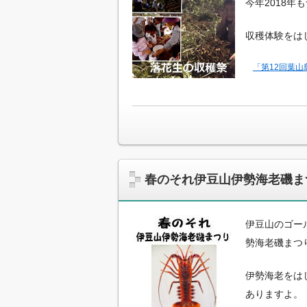
今年2018年
収穫体験をは
「第12回葉山
春のそれ伊豆山伊勢海老磯ま
伊豆山のゴー
勢海老磯まつ
伊勢海老をは
ありますよ。