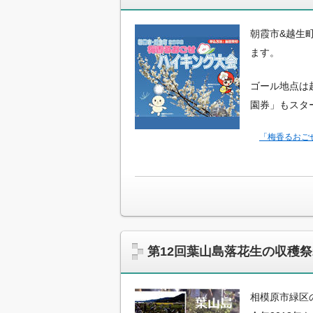
朝霞市&越生
ます。
ゴール地点は
園券」もスタ
「梅香るおご
第12回葉山島落花生の収穫祭
相模原市緑区