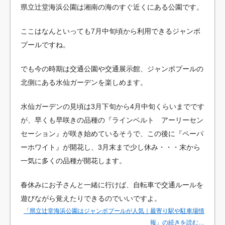
県立辻堂海浜公園は湘南の海のすぐ近くにある公園です。
ここはなんといっても7月中旬頃から利用できるジャンボ
プールですね。
でも今の時期は交通公園や交通展示館、ジャンボプールの
北側にある水仙ガーデンを楽しめます。
水仙ガーデンの見頃は3月下旬から4月中旬くらいまでです
が、早くも早咲きの品種の『ラインベルト アーリーセン
セーション』が咲き始めているそうで、この後に『ペーパ
ーホワイト』が開花し、3月末まで少し休み・・・末から
一気に多くの品種が開花します。
春休みにお子さんと一緒に行けば、自転車で交通ルールを
遊びながら覚えたりできるのでいいですよ。
「県立辻堂海浜公園はジャンボプールが人気｜最寄り駅や駐車場情
報」の続きを読む…