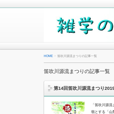
毎日の生活の中で気になったことや知
少しでも役に立つことがあれば嬉しく
雑学の小箱
HOME
笛吹川源流まつりの記事一覧
笛吹川源流まつりの記事一覧
第14回笛吹川源流まつり20
「笛吹川源流
嶺とする「山