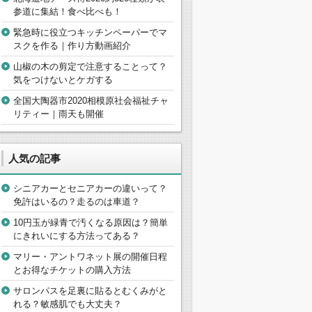
参道に集結！食べ比べも！
緊急時に役立つキッチンペーパーでマ
スクを作る｜作り方動画紹介
山椒の木の剪定で注意することって？
気をつけないとケガする
全国大陶器市2020相模原社会福祉チャ
リティー｜雨天も開催
人気の記事
シニアカーとセニアカーの違いって？
免許はいるの？走るのは車道？
10円玉が緑青で汚くなる原因は？簡単
にきれいにする方法ってある？
マリー・アントワネット展の開催日程
とお得なチケットの購入方法
サロンパスを足裏に貼るとむくみがと
れる？敏感肌でも大丈夫？