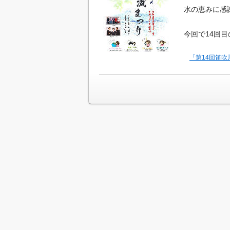
水の恵みに感
今回で14回
「第14回笛吹