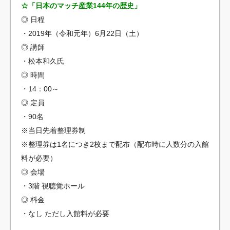
☆「日本のマッチ産業144年の歴史」
◎ 日程
・2019年（令和元年）6月22日（土）
◎ 講師
・松本和久氏
◎ 時間
・14：00～
◎ 定員
・90名
※当日先着整理券制
※整理券は1名につき2枚まで配布（配布時に人数分の入館
料が必要）
◎ 会場
・3階 視聴覚ホール
◎ 料金
・なし ただし入館料が必要