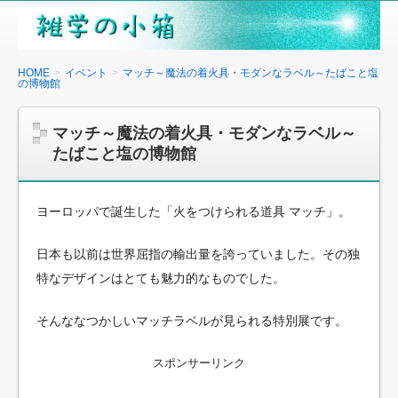
雑
学
の
HOME
イベント
マッチ～魔法の着火具・モダンなラベル～たばこと塩
の博物館
小
箱
マッチ～魔法の着火具・モダンなラベル～
たばこと塩の博物館
ヨーロッパで誕生した「火をつけられる道具 マッチ」。
日本も以前は世界屈指の輸出量を誇っていました。その独
特なデザインはとても魅力的なものでした。
そんななつかしいマッチラベルが見られる特別展です。
スポンサーリンク