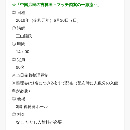
☆「中国庶民の吉祥画～マッチ図案の一源流～」
◎ 日程
・2019年（令和元年）6月30日（日）
◎ 講師
・三山陵氏
◎ 時間
・14：00～
◎ 定員
・90名
※当日先着整理券制
※整理券は1名につき2枚まで配布（配布時に人数分の入館
料が必要）
◎ 会場
・3階 視聴覚ホール
◎ 料金
・なし ただし入館料が必要