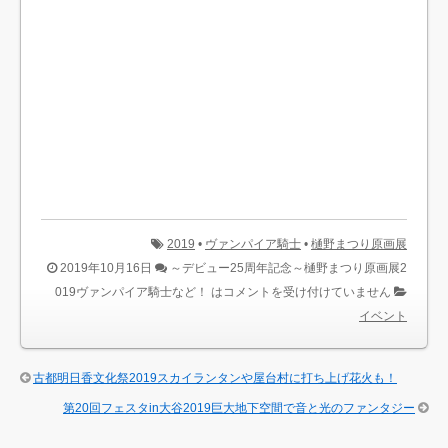
2019
•
ヴァンパイア騎士
•
樋野まつり原画展
2019年10月16日
～デビュー25周年記念～樋野まつり原画展2
019ヴァンパイア騎士など！ は
コメントを受け付けていません
イベント
古都明日香文化祭2019スカイランタンや屋台村に打ち上げ花火も！
第20回フェスタin大谷2019巨大地下空間で音と光のファンタジー