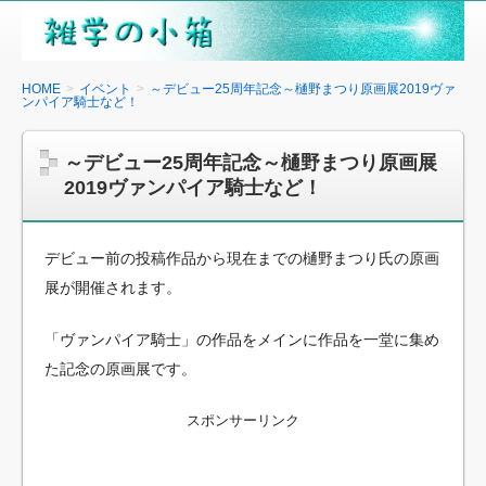
雑
学
の
HOME
イベント
～デビュー25周年記念～樋野まつり原画展2019ヴァ
ンパイア騎士など！
小
箱
～デビュー25周年記念～樋野まつり原画展
2019ヴァンパイア騎士など！
デビュー前の投稿作品から現在までの樋野まつり氏の原画
展が開催されます。
「ヴァンパイア騎士」の作品をメインに作品を一堂に集め
た記念の原画展です。
スポンサーリンク