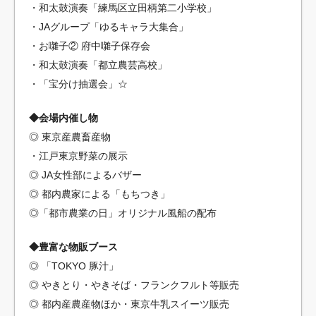
・和太鼓演奏「練馬区立田柄第二小学校」
・JAグループ「ゆるキャラ大集合」
・お囃子② 府中囃子保存会
・和太鼓演奏「都立農芸高校」
・「宝分け抽選会」☆
◆会場内催し物
◎ 東京産農畜産物
・江戸東京野菜の展示
◎ JA女性部によるバザー
◎ 都内農家による「もちつき」
◎「都市農業の日」オリジナル風船の配布
◆豊富な物販ブース
◎ 「TOKYO 豚汁」
◎ やきとり・やきそば・フランクフルト等販売
◎ 都内産農産物ほか・東京牛乳スイーツ販売