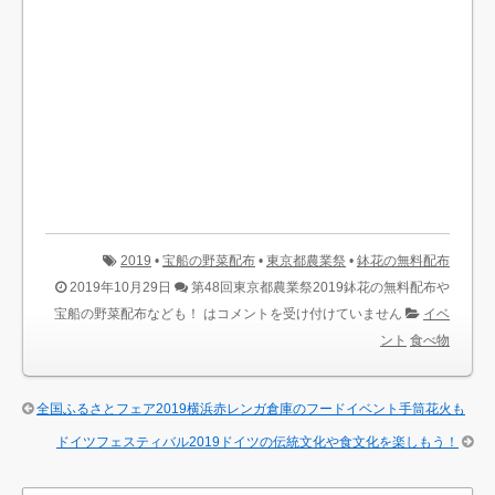
2019
•
宝船の野菜配布
•
東京都農業祭
•
鉢花の無料配布
2019年10月29日
第48回東京都農業祭2019鉢花の無料配布や
宝船の野菜配布なども！ は
コメントを受け付けていません
イベ
ント
食べ物
全国ふるさとフェア2019横浜赤レンガ倉庫のフードイベント手筒花火も
ドイツフェスティバル2019ドイツの伝統文化や食文化を楽しもう！