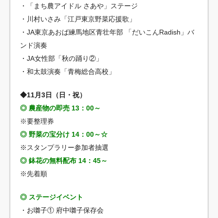
・「まち農アイドル さあや」ステージ
・川村いさみ「江戸東京野菜応援歌」
・JA東京あおば練馬地区青壮年部 「だいこんRadish」バ
ンド演奏
・JA女性部「秋の踊り②」
・和太鼓演奏「青梅総合高校」
◆11月3日（日・祝）
◎ 農産物の即売 13：00～
※要整理券
◎ 野菜の宝分け 14：00～☆
※スタンプラリー参加者抽選
◎ 鉢花の無料配布 14：45～
※先着順
◎ ステージイベント
・お囃子① 府中囃子保存会