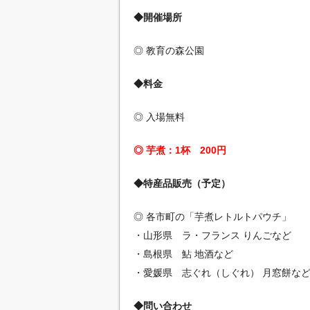
◆開催場所
◎ 教育の森公園
◆料金
◎ 入場無料
◎ 芋煮：1杯 200円
◆特産品販売（予定）
◎ 各市町の「芋煮レトルトパウチ」
・山形県 ラ・フランス りんごなど
・島根県 鮎 地酒など
・愛媛県 志ぐれ（しぐれ） 月窓餅な
◆問い合わせ