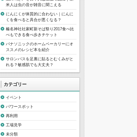
米人は虫の音が雑音に聞こえる
にんにくが体質的に合わない｜にんに
くを食べると具合が悪くなる？
榛名神社社家町新そば祭り2017食べ比
べもできる食べ歩きチケット
パナソニックのホームベーカリーにオ
ススメのレシピ本を紹介
サロンパスを足裏に貼るとむくみがと
れる？敏感肌でも大丈夫？
カテゴリー
イベント
パワースポット
再利用
工場見学
未分類