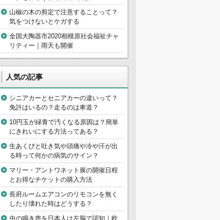
山椒の木の剪定で注意することって？
気をつけないとケガする
全国大陶器市2020相模原社会福祉チャ
リティー｜雨天も開催
人気の記事
シニアカーとセニアカーの違いって？
免許はいるの？走るのは車道？
10円玉が緑青で汚くなる原因は？簡単
にきれいにする方法ってある？
生あくびと吐き気や頭痛や冷や汗が出
る時って何かの病気のサイン？
マリー・アントワネット展の開催日程
とお得なチケットの購入方法
長府ルームエアコンのリモコンを無く
したり壊れた時はどうする？
虫の鳴き声を日本人は左脳で認知｜欧