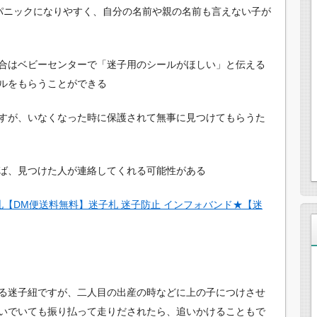
パニックになりやすく、自分の名前や親の名前も言えない子が
合はベビーセンターで「迷子用のシールがほしい」と伝える
ルをもらうことができる
すが、いなくなった時に保護されて無事に見つけてもらうた
ば、見つけた人が連絡してくれる可能性がある
【DM便送料無料】迷子札 迷子防止 インフォバンド★【迷
る迷子紐ですが、二人目の出産の時などに上の子につけさせ
いでいても振り払って走りだされたら、追いかけることもで