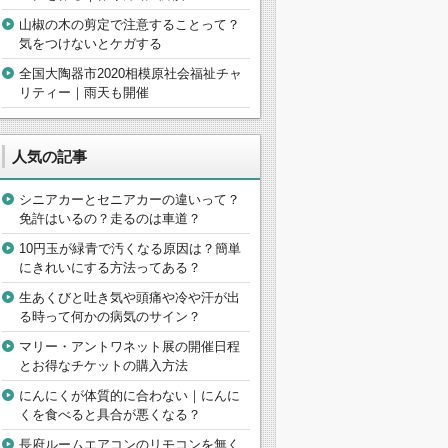
山椒の木の剪定で注意することって？
気をつけないとケガする
全国大陶器市2020相模原社会福祉チャ
リティー｜雨天も開催
人気の記事
シニアカーとセニアカーの違いって？
免許はいるの？走るのは車道？
10円玉が緑青で汚くなる原因は？簡単
にきれいにする方法ってある？
生あくびと吐き気や頭痛や冷や汗が出
る時って何かの病気のサイン？
マリー・アントワネット展の開催日程
とお得なチケットの購入方法
にんにくが体質的に合わない｜にんに
くを食べると具合が悪くなる？
長府ルームエアコンのリモコンを無く