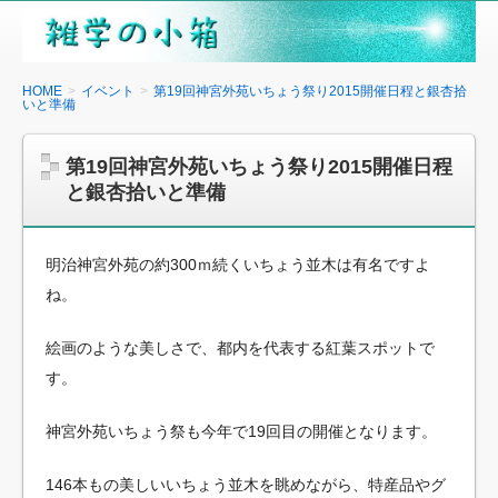
雑
学
の
HOME
イベント
第19回神宮外苑いちょう祭り2015開催日程と銀杏拾
いと準備
小
箱
第19回神宮外苑いちょう祭り2015開催日程
と銀杏拾いと準備
明治神宮外苑の約300ｍ続くいちょう並木は有名ですよ
ね。
絵画のような美しさで、都内を代表する紅葉スポットで
す。
神宮外苑いちょう祭も今年で19回目の開催となります。
146本もの美しいいちょう並木を眺めながら、特産品やグ