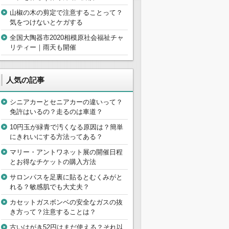
山椒の木の剪定で注意することって？
気をつけないとケガする
全国大陶器市2020相模原社会福祉チャ
リティー｜雨天も開催
人気の記事
シニアカーとセニアカーの違いって？
免許はいるの？走るのは車道？
10円玉が緑青で汚くなる原因は？簡単
にきれいにする方法ってある？
マリー・アントワネット展の開催日程
とお得なチケットの購入方法
サロンパスを足裏に貼るとむくみがと
れる？敏感肌でも大丈夫？
カセットガスボンベの安全なガスの抜
き方って？注意することは？
古いはがき52円はまだ使える？それ以