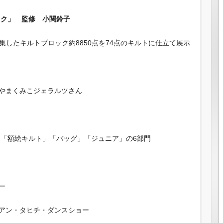
ック」 監修 小関鈴子
集したキルトブロック約8850点を74点のキルトに仕立て展示
やまくみこジェラルツさん
」「額絵キルト」「バッグ」「ジュニア」の6部門
ー
イアン・タヒチ・ダンスショー