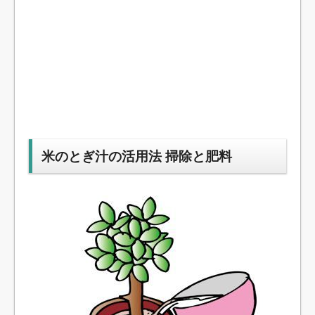
米のとぎ汁の活用法 掃除と肥料