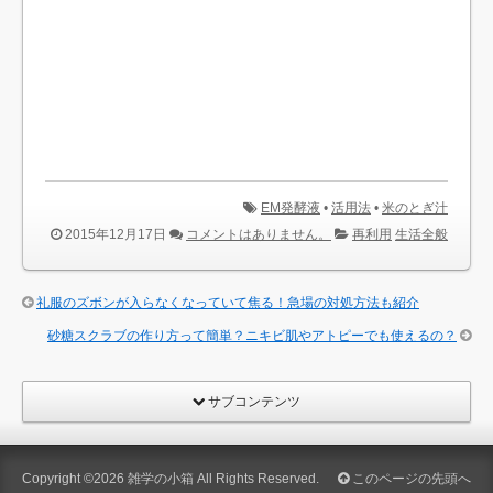
EM発酵液
•
活用法
•
米のとぎ汁
2015年12月17日
コメントはありません。
再利用
生活全般
礼服のズボンが入らなくなっていて焦る！急場の対処方法も紹介
砂糖スクラブの作り方って簡単？ニキビ肌やアトピーでも使えるの？
サブコンテンツ
Copyright ©2026
雑学の小箱
All Rights Reserved.
このページの先頭へ