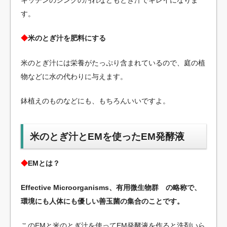
キッチンのシンクの汚れなどもとぎ汁でキレイになりま
す。
◆
米のとぎ汁を肥料にする
米のとぎ汁には栄養がたっぷり含まれているので、庭の植
物などに水の代わりに与えます。
鉢植えのものなどにも、もちろんいいですよ。
米のとぎ汁とEMを使ったEM発酵液
◆
EMとは？
Effective Microorganisms、有用微生物群 の略称で、
環境にも人体にも優しい善玉菌の集合のことです。
このEMと米のとぎ汁を使ってEM発酵液を作ると洗剤いら