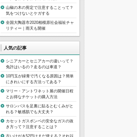
山椒の木の剪定で注意することって？
気をつけないとケガする
全国大陶器市2020相模原社会福祉チャ
リティー｜雨天も開催
人気の記事
シニアカーとセニアカーの違いって？
免許はいるの？走るのは車道？
10円玉が緑青で汚くなる原因は？簡単
にきれいにする方法ってある？
マリー・アントワネット展の開催日程
とお得なチケットの購入方法
サロンパスを足裏に貼るとむくみがと
れる？敏感肌でも大丈夫？
カセットガスボンベの安全なガスの抜
き方って？注意することは？
古いはがき52円はまだ使える？それ以