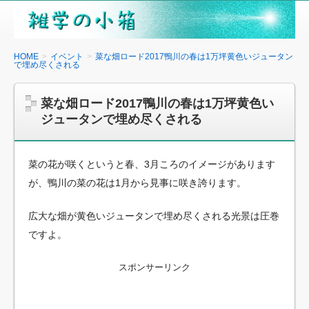
雑
学
の
HOME
イベント
菜な畑ロード2017鴨川の春は1万坪黄色いジュータン
で埋め尽くされる
小
箱
菜な畑ロード2017鴨川の春は1万坪黄色い
ジュータンで埋め尽くされる
菜の花が咲くというと春、3月ころのイメージがあります
が、鴨川の菜の花は1月から見事に咲き誇ります。
広大な畑が黄色いジュータンで埋め尽くされる光景は圧巻
ですよ。
スポンサーリンク