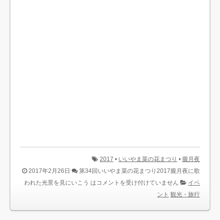
2017
•
いいやま菜の花まつり
•
朧月夜
2017年2月26日
第34回いいやま菜の花まつり2017朧月夜に歌
われた光景を見にいこう は
コメントを受け付けていません
イベ
ント
観光・旅行