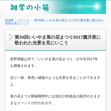
雑
学
の
HOME
イベント
第34回いいやま菜の花まつり2017朧月夜に歌われた
光景を見にいこう
小
箱
第34回いいやま菜の花まつり2017朧月夜に
歌われた光景を見にいこう
長野県飯山市で「いいやま菜の花まつり」が今年2017年
も開催されます。
辺り一面、黄色い絨毯のような光景を見ることができます
よ。
菜の花まつり開催期間中には地元の特産品の販売やさまざ
まなイベントが行われます。