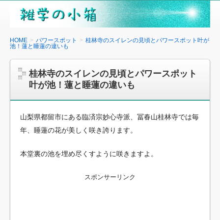
雑
学
の
HOME
パワースポット
桂林寺のスイレンの見頃とパワースポット叶が
池！蓮と睡蓮の違いも
小
箱
桂林寺のスイレンの見頃とパワースポット
叶が池！蓮と睡蓮の違いも
山梨県都留市にある臨済宗妙心寺派、冨春山桂林寺では毎
年、睡蓮の花が美しく咲き誇ります。
本堂裏の池を埋め尽くすように咲きますよ。
スポンサーリンク