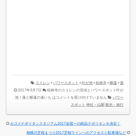
スイレン
•
パワースポット
•
叶が池
•
桂林寺
•
睡蓮
•
蓮
2017年3月7日
桂林寺のスイレンの見頃とパワースポット叶が
池！蓮と睡蓮の違いも は
コメントを受け付けていません
パワー
スポット
神社・仏閣
観光・旅行
カゴメナポリタンスタジアム2017全国一の絶品ナポリタンを決定！
相模川芝桜まつり2017芝桜ラインへのアクセスと駐車場など