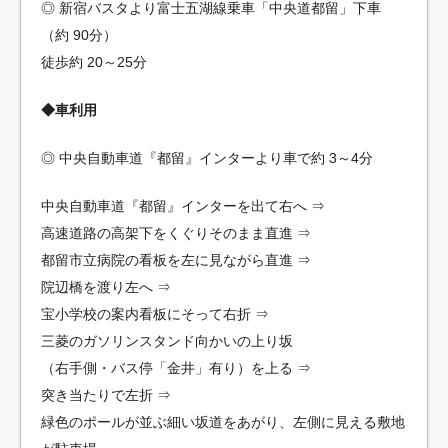
◎ 新宿バスタより富士五湖線乗車「中央道都留」下車
（約 90分）
徒歩約 20～25分
◆車利用
◎ 中央自動車道『都留』インターより車で約 3～4分
中央自動車道『都留』インターを出て右へ ⇒
高速道路の高架下をくぐりそのまま直進 ⇒
都留市立病院の看板を左に見ながら直進 ⇒
院辺橋を渡り左へ ⇒
宝小学校の案内看板にそって右折 ⇒
三菱のガソリンスタンド向かいの上り坂
（右手側・バス停「金井」有り）を上る ⇒
突き当たりで左折 ⇒
緑色のポールが並ぶ細い坂道をあがり、左側に見える敷地