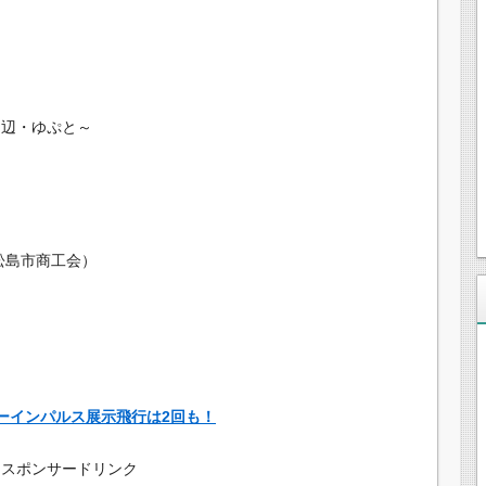
周辺・ゆぷと～
松島市商工会）
ルーインパルス展示飛行は2回も！
スポンサードリンク