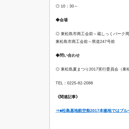
◎ 10：30～
◆会場
◎ 東松島市商工会前～蔵しっくパーク
東松島市商工会前～県道247号前
◆問い合わせ
◎ 東松島夏まつり2017実行委員会（東
TEL：0225-82-2088
《関連記事》
⇒■松島基地航空祭2017本拠地ではブ