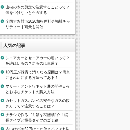
山椒の木の剪定で注意することって？
気をつけないとケガする
全国大陶器市2020相模原社会福祉チャ
リティー｜雨天も開催
人気の記事
シニアカーとセニアカーの違いって？
免許はいるの？走るのは車道？
10円玉が緑青で汚くなる原因は？簡単
にきれいにする方法ってある？
マリー・アントワネット展の開催日程
とお得なチケットの購入方法
カセットガスボンベの安全なガスの抜
き方って？注意することは？
チラシで作るゴミ箱を2種類紹介！縦
長タイプと横長タイプのゴミ箱
古いはがき52円はまだ使える？それ以