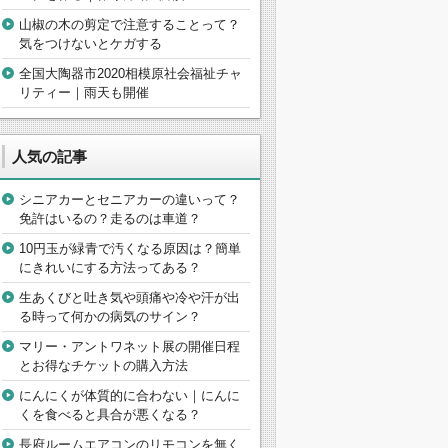
山椒の木の剪定で注意することって？
気をつけないとケガする
全国大陶器市2020相模原社会福祉チャ
リティー｜雨天も開催
人気の記事
シニアカーとセニアカーの違いって？
免許はいるの？走るのは車道？
10円玉が緑青で汚くなる原因は？簡単
にきれいにする方法ってある？
生あくびと吐き気や頭痛や冷や汗が出
る時って何かの病気のサイン？
マリー・アントワネット展の開催日程
とお得なチケットの購入方法
にんにくが体質的に合わない｜にんに
くを食べると具合が悪くなる？
長府ルームエアコンのリモコンを無く