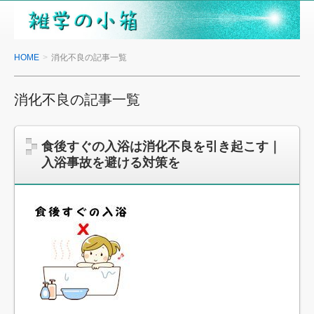
雑
学
の
HOME
消化不良の記事一覧
小
箱
消化不良の記事一覧
食後すぐの入浴は消化不良を引き起こす｜
入浴事故を避ける対策を