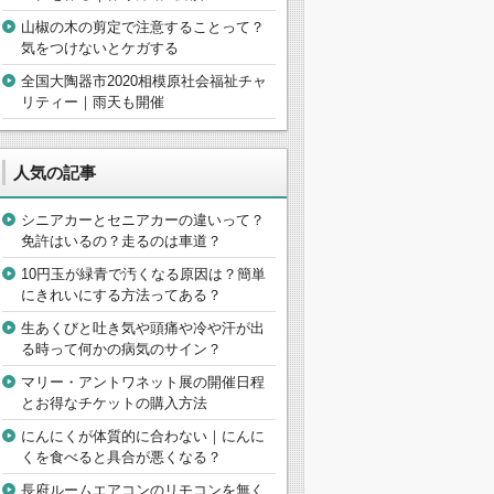
山椒の木の剪定で注意することって？
気をつけないとケガする
全国大陶器市2020相模原社会福祉チャ
リティー｜雨天も開催
人気の記事
シニアカーとセニアカーの違いって？
免許はいるの？走るのは車道？
10円玉が緑青で汚くなる原因は？簡単
にきれいにする方法ってある？
生あくびと吐き気や頭痛や冷や汗が出
る時って何かの病気のサイン？
マリー・アントワネット展の開催日程
とお得なチケットの購入方法
にんにくが体質的に合わない｜にんに
くを食べると具合が悪くなる？
長府ルームエアコンのリモコンを無く