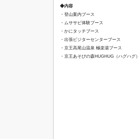
◆内容
・登山案内ブース
・ムササビ体験ブース
・かにタッチブース
・出張ビジターセンターブース
・京王高尾山温泉 極楽湯ブース
・京王あそびの森HUGHUG（ハグハグ