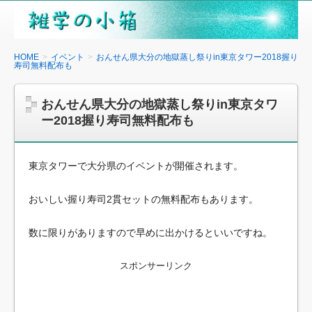
雑
学
の
HOME
イベント
おんせん県大分の地獄蒸し祭りin東京タワー2018握り
寿司無料配布も
小
箱
おんせん県大分の地獄蒸し祭りin東京タワ
ー2018握り寿司無料配布も
東京タワーで大分県のイベントが開催されます。
おいしい握り寿司2貫セットの無料配布もあります。
数に限りがありますので早めに出かけるといいですね。
スポンサーリンク