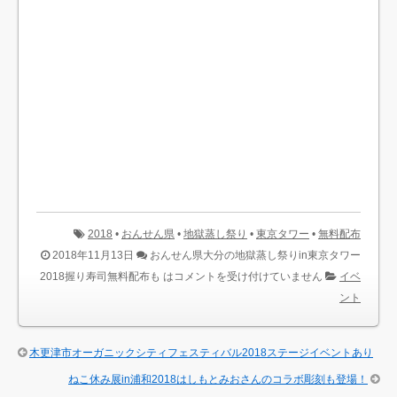
2018
•
おんせん県
•
地獄蒸し祭り
•
東京タワー
•
無料配布
2018年11月13日
おんせん県大分の地獄蒸し祭りin東京タワー
2018握り寿司無料配布も は
コメントを受け付けていません
イベ
ント
木更津市オーガニックシティフェスティバル2018ステージイベントあり
ねこ休み展in浦和2018はしもとみおさんのコラボ彫刻も登場！