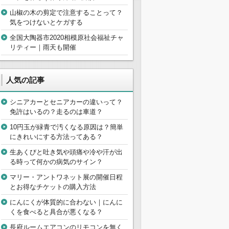
山椒の木の剪定で注意することって？
気をつけないとケガする
全国大陶器市2020相模原社会福祉チャ
リティー｜雨天も開催
人気の記事
シニアカーとセニアカーの違いって？
免許はいるの？走るのは車道？
10円玉が緑青で汚くなる原因は？簡単
にきれいにする方法ってある？
生あくびと吐き気や頭痛や冷や汗が出
る時って何かの病気のサイン？
マリー・アントワネット展の開催日程
とお得なチケットの購入方法
にんにくが体質的に合わない｜にんに
くを食べると具合が悪くなる？
長府ルームエアコンのリモコンを無く