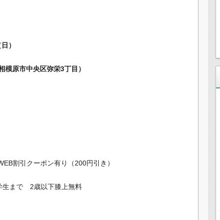
】
（日）
模原市中央区弥栄3丁目）
0円 WEB割引クーポン有り（200円引き）
学生まで 2歳以下膝上無料