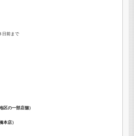
３日前まで
地区の一部店舗）
橋本店）