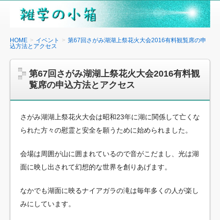
雑
学
の
HOME
イベント
第67回さがみ湖湖上祭花火大会2016有料観覧席の申
込方法とアクセス
小
箱
第67回さがみ湖湖上祭花火大会2016有料観
覧席の申込方法とアクセス
さがみ湖湖上祭花火大会は昭和23年に湖に関係して亡くな
られた方々の慰霊と安全を願うために始められました。
会場は周囲が山に囲まれているので音がこだまし、光は湖
面に映し出されて幻想的な世界を創りあげます。
なかでも湖面に映るナイアガラの滝は毎年多くの人が楽し
みにしています。