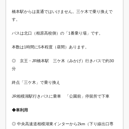
橋本駅からは直通ではいけません。三ケ木で乗り換えで
す。
バスは北口（相原高校側）の「1番乗り場」です。
本数は1時間に5本程度（昼間）あります。
◎ 京王・JR橋本駅 三ケ木（みかげ）行きバスで約30
分
終点「三ケ木」で乗り換え
JR相模湖駅行きバスに乗車 「公園前」停留所で下車
◆車利用
◎ 中央高速道相模湖東インターから2km（下り線出口専