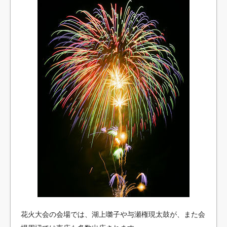
花火大会の会場では、湖上囃子や与瀬権現太鼓が、また会