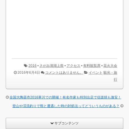
2016
•
さがみ湖湖上祭
•
アクセス
•
有料観覧席
•
花火大会
2016年6月4日
コメントはありません。
イベント
観光・旅
行
全国大陶器市2016寒川での開催！有名作家も特別出店で信楽焼も激安！
登山や渓流釣りで熊と遭遇した時の対処法ってどういうものがある？
サブコンテンツ