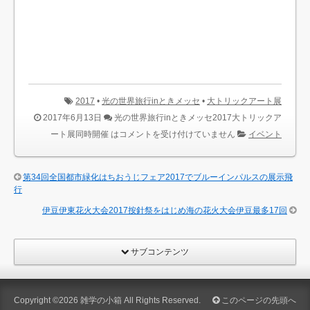
2017
•
光の世界旅行inときメッセ
•
大トリックアート展
2017年6月13日
光の世界旅行inときメッセ2017大トリックア
ート展同時開催 は
コメントを受け付けていません
イベント
第34回全国都市緑化はちおうじフェア2017でブルーインパルスの展示飛
行
伊豆伊東花火大会2017按針祭をはじめ海の花火大会伊豆最多17回
サブコンテンツ
Copyright ©2026
雑学の小箱
All Rights Reserved.
このページの先頭へ