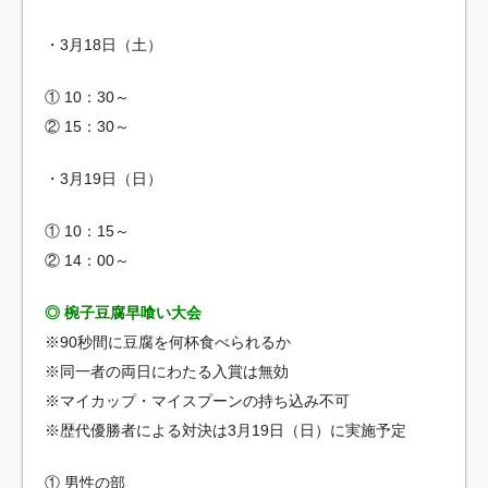
・3月18日（土）
① 10：30～
② 15：30～
・3月19日（日）
① 10：15～
② 14：00～
◎ 椀子豆腐早喰い大会
※90秒間に豆腐を何杯食べられるか
※同一者の両日にわたる入賞は無効
※マイカップ・マイスプーンの持ち込み不可
※歴代優勝者による対決は3月19日（日）に実施予定
① 男性の部