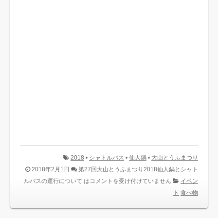
2018
•
シャトルバス
•
仙人鍋
•
大山とうふまつり
2018年2月1日
第27回大山とうふまつり2018仙人鍋とシャト
ルバスの運行について は
コメントを受け付けていません
イベン
ト
食べ物