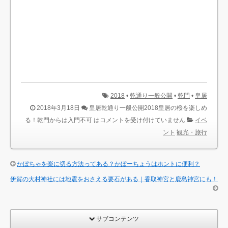
2018
•
乾通り一般公開
•
乾門
•
皇居
2018年3月18日
皇居乾通り一般公開2018皇居の桜を楽しめ
る！乾門からは入門不可 は
コメントを受け付けていません
イベ
ント
観光・旅行
かぼちゃを楽に切る方法ってある？かぼーちょうはホントに便利？
伊賀の大村神社には地震をおさえる要石がある｜香取神宮と鹿島神宮にも！
サブコンテンツ