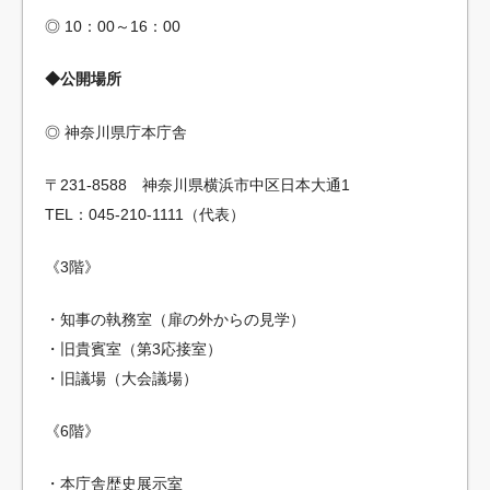
◎ 10：00～16：00
◆公開場所
◎ 神奈川県庁本庁舎
〒231-8588 神奈川県横浜市中区日本大通1
TEL：045-210-1111（代表）
《3階》
・知事の執務室（扉の外からの見学）
・旧貴賓室（第3応接室）
・旧議場（大会議場）
《6階》
・本庁舎歴史展示室