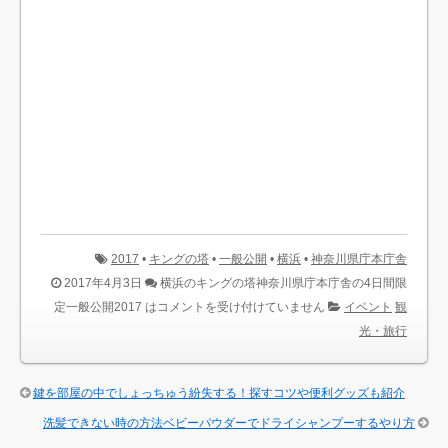
2017
•
キングの塔
•
一般公開
•
横浜
•
神奈川県庁本庁舎
2017年4月3日
横浜のキングの塔神奈川県庁本庁舎の4日間限
定一般公開2017 は
コメントを受け付けていません
イベント
観
光・旅行
鍵を部屋の中でしょっちゅう紛失する！探すコツや便利グッズも紹介
洗髪できない時の方法ベビーパウダーでドライシャンプーするやり方